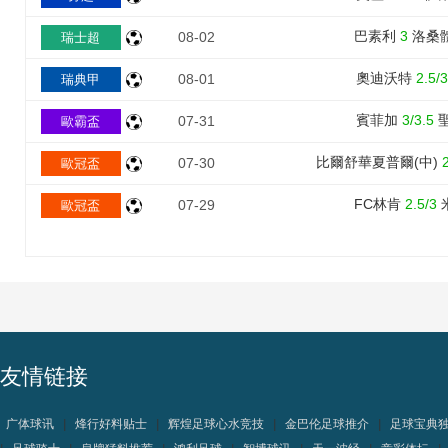
巴素利
3
洛桑
08-02
瑞士超
奧迪沃特
2.5/3
08-01
瑞典甲
賓菲加
3/3.5
07-31
歐霸盃
比爾舒華夏普爾(中)
07-30
歐冠盃
FC林肯
2.5/3
07-29
歐冠盃
友情链接
广体球讯
|
烽行好料贴士
|
辉煌足球心水竞技
|
金巴伦足球推介
|
足球宝典