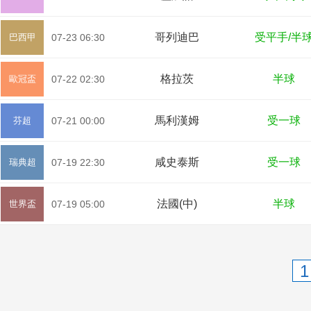
哥列迪巴
受平手/半
巴西甲
07-23 06:30
格拉茨
半球
歐冠盃
07-22 02:30
馬利漢姆
受一球
芬超
07-21 00:00
咸史泰斯
受一球
瑞典超
07-19 22:30
法國(中)
半球
世界盃
07-19 05:00
1