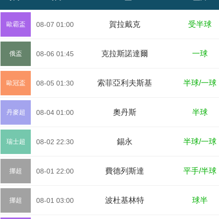
賀拉戴克
受半球
歐霸盃
08-07 01:00
克拉斯諾達爾
一球
俄盃
08-06 01:45
索菲亞利夫斯基
半球/一球
歐冠盃
08-05 01:30
奧丹斯
半球
丹麥超
08-04 01:00
錫永
半球/一球
瑞士超
08-02 22:30
費德列斯達
平手/半球
挪超
08-01 22:00
波杜基林特
球半
挪超
08-01 03:00