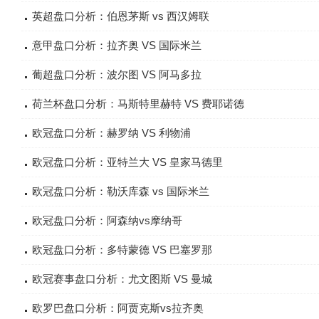
英超盘口分析：伯恩茅斯 vs 西汉姆联
意甲盘口分析：拉齐奥 VS 国际米兰
葡超盘口分析：波尔图 VS 阿马多拉
荷兰杯盘口分析：马斯特里赫特 VS 费耶诺德
欧冠盘口分析：赫罗纳 VS 利物浦
欧冠盘口分析：亚特兰大 VS 皇家马德里
欧冠盘口分析：勒沃库森 vs 国际米兰
欧冠盘口分析：阿森纳vs摩纳哥
欧冠盘口分析：多特蒙德 VS 巴塞罗那
欧冠赛事盘口分析：尤文图斯 VS 曼城
欧罗巴盘口分析：阿贾克斯vs拉齐奥