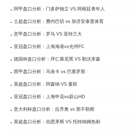
阿甲盘口分析：门多萨独立 VS 阿根廷青年人
土超盘口分析：费内巴切 vs 加济安泰普体育
意甲盘口分析：罗马 VS 亚特兰大
亚冠盘口分析：上海海港vs光州FC
德国杯盘口分析：拜仁慕尼黑 VS 勒沃库森
西甲盘口分析：马洛卡 vs 巴塞罗那
英超盘口分析：阿森纳 VS 曼联
亚冠盘口分析：上海申花vs蔚山HD
意大利杯盘口分析：拉齐奥 vs 那不勒斯
英超盘口分析：伯恩茅斯 VS 托特纳姆热刺