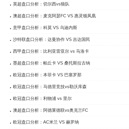
英超盘口分析：切尔西vs狼队
澳超盘口分析：麦克阿瑟FC VS 惠灵顿凤凰
意甲盘口分析：科莫 VS 乌迪内斯
沙特联盘口分析：达曼协作 VS 吉达国民
西甲盘口分析：比利亚雷亚尔 vs 马洛卡
墨超盘口分析：帕丘卡 VS 桑托斯拉古纳
欧冠盘口分析：本菲卡 VS 巴塞罗那
欧冠盘口分析：马德里竞技vs勒沃库森
欧冠盘口分析：利物浦 vs 里尔
澳超盘口分析：阿德莱德联vs奥克兰FC
欧冠盘口分析：AC米兰 VS 赫罗纳