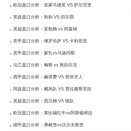
欧冠盘口分析：皇家马德里 VS 萨尔茨堡
英超盘口分析：热刺 VS 切尔西
英超盘口分析：富勒姆 vs 阿森纳
意甲盘口分析：佛罗伦萨 VS 卡利亚里
意甲盘口分析：蒙扎vs乌迪内斯
法乙盘口分析：梅斯 vs 敦刻尔克
西甲盘口分析：赫塔费 VS 西班牙人
阿超盘口分析：飓风队 VS 普拉滕斯竞技
英超盘口分析：西汉姆 VS 狼队
欧冠盘口分析：莱比锡红牛vs阿斯顿维拉
德甲盘口分析：弗赖堡vs沃尔夫斯堡