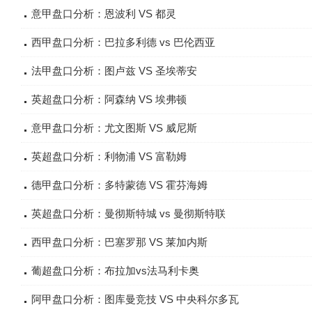
意甲盘口分析：恩波利 VS 都灵
西甲盘口分析：巴拉多利德 vs 巴伦西亚
法甲盘口分析：图卢兹 VS 圣埃蒂安
英超盘口分析：阿森纳 VS 埃弗顿
意甲盘口分析：尤文图斯 VS 威尼斯
英超盘口分析：利物浦 VS 富勒姆
德甲盘口分析：多特蒙德 VS 霍芬海姆
英超盘口分析：曼彻斯特城 vs 曼彻斯特联
西甲盘口分析：巴塞罗那 VS 莱加内斯
葡超盘口分析：布拉加vs法马利卡奥
阿甲盘口分析：图库曼竞技 VS 中央科尔多瓦