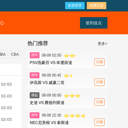
欢迎登录
免费注册
心
签到送点
热门推荐
更多>
NBA
CBA
荷甲
08-09 02:00
订阅
PSV燕豪芬
VS
幸運薛達
荷甲
08-09 00:45
订阅
伊高斯
VS
威廉二世
02-03
挪超
08-09 00:00
02-03
订阅
史達
VS
費德列斯達
02-03
荷甲
08-08 22:30
02-03
订阅
NEC尼美根
VS
泰斯達