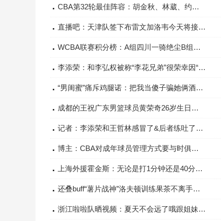
CBA第32轮最佳阵容：胡金秋、林葳、约克、迪亚洛、弗格
直播吧：天津队签下布雷文加洛韦今天将接受体检
WCBA联赛积分榜：A组四川一骑绝尘B组武汉盛帆领跑
李添荣：和李弘权被称“李花兄弟”很荣幸因“水花兄弟”成就高
“男闺蜜”痛斥鸡腿诺：把我当傻子骗她俩酒店睡我在楼下等
成都的王祝广东男篮球员黄荣奇26岁生日快乐！
记者：李添荣和王哲林感冒了&后者练吐了洛夫顿穿休闲装坐场边
博主：CBA对成年球员管理方式要与时俱进职业球员需自己做规划
上海外援霍金斯：无论是打1分钟还是40分钟最重要的是做好准备
还叠buff“薯片战神”洛夫顿训练果茶不离手边练边嘬很惬意
浙江啦啦队晒视频：夏天不会远了哦跟姐妹们一起旅行吧！