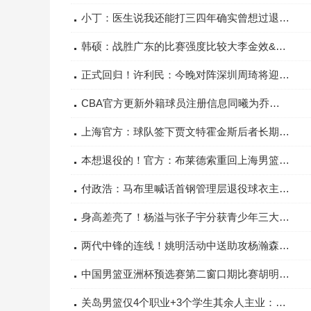
小丁：医生说我还能打三四年确实曾想过退役但今夏腿好起来了
韩硕：战胜广东的比赛强度比较大李金效&小外援将缺席今晚的比赛
正式回归！许利民：今晚对阵深圳周琦将迎来赛季首秀
CBA官方更新外籍球员注册信息同曦为乔丹弗洛伊德完成注册
上海官方：球队签下贾文特霍金斯后者长期征战欧洲联赛
本想退役的！官方：布莱德索重回上海男篮和DJ威尔逊再当队友
付政浩：马布里喊话首钢管理层退役球衣主要取决于老板个人好恶
身高差亮了！杨溢与张子宇分获青少年三大球运动会男女篮MVP
两代中锋的连线！姚明活动中送助攻杨瀚森轻松完成单臂扣篮
中国男篮亚洲杯预选赛第二窗口期比赛胡明轩将继续担任队长
关岛男篮仅4个职业+3个学生其余人主业：理发、经商、卖啤酒