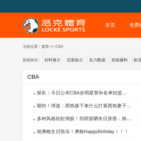
首页
免费
当前位置：
首页
>> CBA
好料推介
百家贴士
实力数据
前线爆料
欧
新闻类别：
CBA
探长：今日公布CBA全明星替补名单扣篮、三分、技巧等单项赛名单
期待！球迷：西热接下来什么打算西热妻子：生三胎
多种风格轻松驾驭！邹雨宸晒冬日穿搭：帅气儒雅蕴含当中
祝弗格生日快乐！弗格HappyBirthday！！！