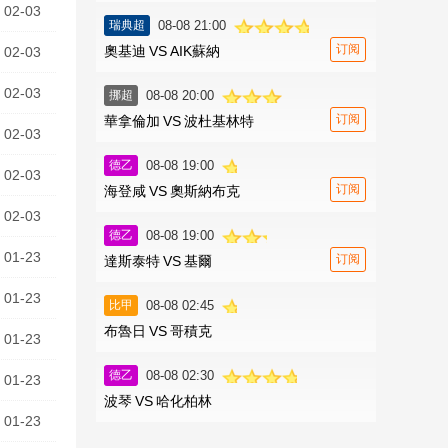
02-03
瑞典超
08-08 21:00
订阅
奧基迪
VS
AIK蘇納
02-03
02-03
挪超
08-08 20:00
订阅
華拿倫加
VS
波杜基林特
02-03
德乙
08-08 19:00
02-03
订阅
海登咸
VS
奧斯納布克
02-03
德乙
08-08 19:00
01-23
订阅
達斯泰特
VS
基爾
01-23
比甲
08-08 02:45
布魯日
VS
哥積克
01-23
德乙
08-08 02:30
01-23
波琴
VS
哈化柏林
01-23