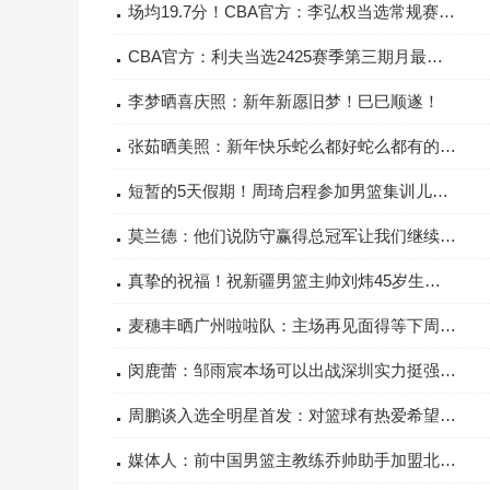
场均19.7分！CBA官方：李弘权当选常规赛第三期月最佳国内球员
CBA官方：利夫当选2425赛季第三期月最佳国际球员
李梦晒喜庆照：新年新愿旧梦！巳巳顺遂！
张茹晒美照：新年快乐蛇么都好蛇么都有的一年
短暂的5天假期！周琦启程参加男篮集训儿子哭着不让他走
莫兰德：他们说防守赢得总冠军让我们继续验证这一理论
真挚的祝福！祝新疆男篮主帅刘炜45岁生日快乐！
麦穗丰晒广州啦啦队：主场再见面得等下周三好想快点回现场看球
闵鹿蕾：邹雨宸本场可以出战深圳实力挺强我们要全力以赴
周鹏谈入选全明星首发：对篮球有热爱希望生涯每刻都对得起自己
媒体人：前中国男篮主教练乔帅助手加盟北控担任闵鹿蕾的助教