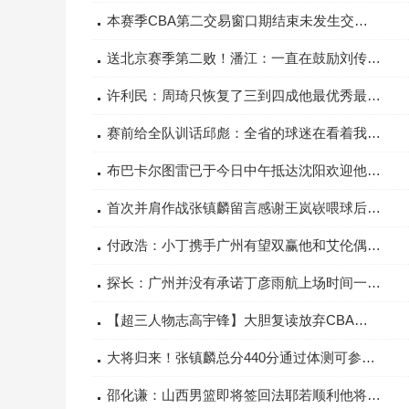
本赛季CBA第二交易窗口期结束未发生交易丁彦雨航等4人签新球队
送北京赛季第二败！潘江：一直在鼓励刘传兴让他打得更强硬一点
许利民：周琦只恢复了三到四成他最优秀最可贵的是不断修正自己
赛前给全队训话邱彪：全省的球迷在看着我们我们要全力以赴
布巴卡尔图雷已于今日中午抵达沈阳欢迎他加入辽篮大家庭
首次并肩作战张镇麟留言感谢王岚嵚喂球后者：终于等到你
付政浩：小丁携手广州有望双赢他和艾伦偶露峥嵘足以让球迷慰藉
探长：广州并没有承诺丁彦雨航上场时间一切要靠他自己努力争取
【超三人物志高宇锋】大胆复读放弃CBA选秀！
大将归来！张镇麟总分440分通过体测可参加后续联赛比赛
邵化谦：山西男篮即将签回法耶若顺利他将在对阵广州时出战