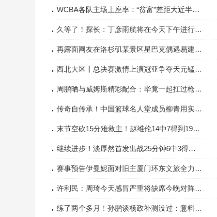
WCBA各队主场上座率：“贫富”差距大近半数球队不足千人
久等了！探长：丁彦雨航将在今天下午进行体测
再露面网友在洛杉矶某景区星巴克偶遇易建联正坐着看手机
西北大区丨总决赛激情上演冠亚争夺天元锰业荣耀加冕！
周鹏晒与威姆斯精彩配合：毕竟一起扛过枪战斗过的伙伴默契
传奇自传承！中国篮球名人堂成员柳青用实际行动延续女篮精神
末节空砍15分难救主！赵维伦14中7得到19分2板7助1断1帽
继续进步！淡厚然首发出战25分钟6中3得到8分4板1助1帽
赛事预告伊曼妮面对旧主厦门环东文旅全力争胜
许利民：周琦今天感冒严重将缺席今晚对阵江苏的比赛
练了两个多月！孙鹏谈杨政补测没过：意料之中总算有个结果