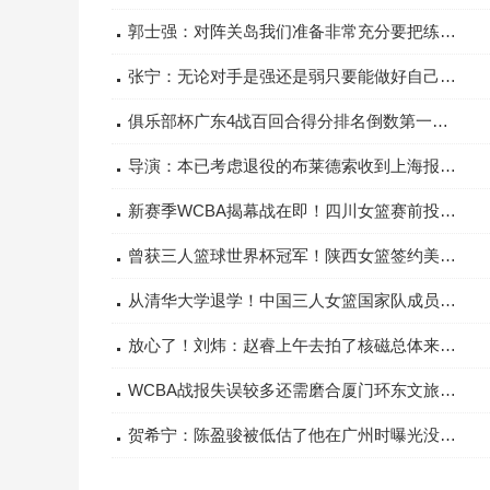
郭士强：对阵关岛我们准备非常充分要把练的东西在比赛中打出来
张宁：无论对手是强还是弱只要能做好自己的东西我们谁都能赢
俱乐部杯广东4战百回合得分排名倒数第一外援场均得分小组垫底
导演：本已考虑退役的布莱德索收到上海报价正在考虑本赛季回归
新赛季WCBA揭幕战在即！四川女篮赛前投篮热身韩旭中投太稳定了
曾获三人篮球世界杯冠军！陕西女篮签约美国三人女篮国手哈珀
从清华大学退学！中国三人女篮国家队成员邓雨婷加盟NCAA奥本大学
放心了！刘炜：赵睿上午去拍了核磁总体来看问题不大
WCBA战报失误较多还需磨合厦门环东文旅不敌辽宁大连体产
贺希宁：陈盈骏被低估了他在广州时曝光没那么大我个人很喜欢他