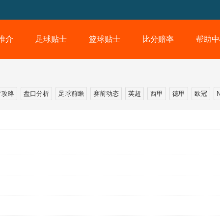
推介
足球贴士
篮球贴士
比分赔率
帮助中
亚攻略
盘口分析
足球前瞻
赛前动态
英超
西甲
德甲
欧冠