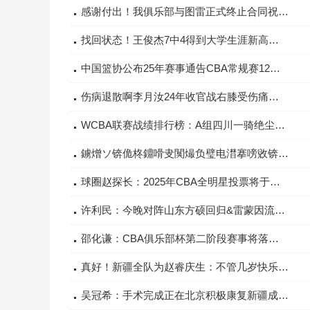
感谢付出！我俱乐部与图雷正式终止合同祝愿图雷今后一切顺利
找回状态！王俊杰7中4得到大学生涯新高的13分三分5中2
中国篮协公布25年赛事通告CBA常规赛12月初开赛为全运会延期
伤病退散啊李月汝24年收官战右膝受伤痛苦倒地随后退赛
WCBA联赛战绩排行榜：A组四川一骑绝尘B组黑龙江武汉前二
鐪熷ソ锛佹柊鐤嗗叏闃熶负璧电澘搴嗙敓锛氫笉绠″嚑宀佸揩涔愪竾宀佸摝锛佸張鍥㈣仛鍟
球圈赵探长：2025年CBA全明星投票将于明日0点开启
许利民：今晚对阵山东方硕回归&雷蒙因流感缺阵周琦恢复差不多了
邵化谦：CBA俱乐部杯第二阶段赛事将落户陕西西安
真好！新疆全队为赵睿庆生：不管几岁快乐万岁哦！又团聚啦！
吴冠希：手术完成正在北京积极康复新疆成功复仇为兄弟们开心