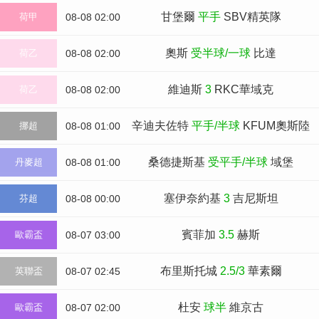
甘堡爾
平手
SBV精英隊
荷甲
08-08 02:00
奧斯
受半球/一球
比達
荷乙
08-08 02:00
維迪斯
3
RKC華域克
荷乙
08-08 02:00
辛迪夫佐特
平手/半球
KFUM奧斯陸
挪超
08-08 01:00
桑德捷斯基
受平手/半球
域堡
丹麥超
08-08 01:00
塞伊奈約基
3
吉尼斯坦
芬超
08-08 00:00
賓菲加
3.5
赫斯
歐霸盃
08-07 03:00
布里斯托城
2.5/3
華素爾
英聯盃
08-07 02:45
杜安
球半
維京古
歐霸盃
08-07 02:00