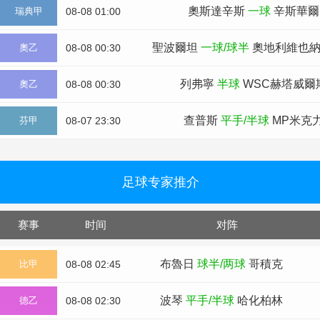
奧斯達辛斯
一球
辛斯華爾
瑞典甲
08-08 01:00
聖波爾坦
一球/球半
奧地利維也納
奧乙
08-08 00:30
列弗寧
半球
WSC赫塔威爾
奧乙
08-08 00:30
查普斯
平手/半球
MP米克
芬甲
08-07 23:30
足球专家推介
赛事
时间
对阵
结果
布魯日
球半/两球
哥積克
比甲
08-08 02:45
波琴
平手/半球
哈化柏林
德乙
08-08 02:30