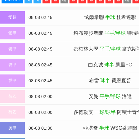
戈爾韋聯
半球
杜希達聯
愛超
08-08 02:45
科布漫步者隊
平手/半球
特瑞
愛甲
08-08 02:45
都柏林大學
平手/半球
韋克斯
愛甲
08-08 02:45
曲克城
球半
凱里FC
愛甲
08-08 02:45
布雷
球半
費恩夏普
愛甲
08-08 02:45
安曼
平手/半球
洛達
荷乙
08-08 02:00
多德勒支
一球/球半
阿積士青
荷乙
08-08 02:00
亞塔奇
半球
WSG蒂羅爾
奧甲
08-08 01:30