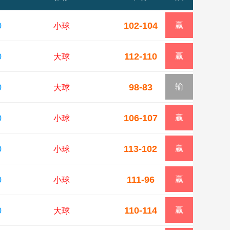
0
102-104
赢
小球
0
112-110
赢
大球
0
98-83
输
大球
0
106-107
赢
小球
0
113-102
赢
小球
0
111-96
赢
小球
0
110-114
赢
大球