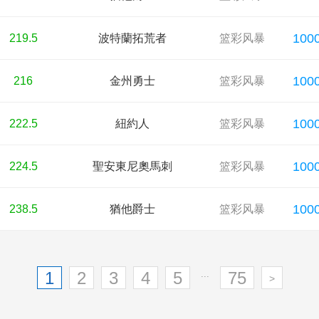
100
219.5
波特蘭拓荒者
篮彩风暴
100
216
金州勇士
篮彩风暴
100
222.5
紐約人
篮彩风暴
100
224.5
聖安東尼奧馬刺
篮彩风暴
100
238.5
猶他爵士
篮彩风暴
1
2
3
4
5
...
75
>