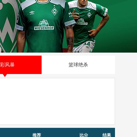
彩风暴
篮球绝杀
推荐
比分
结果