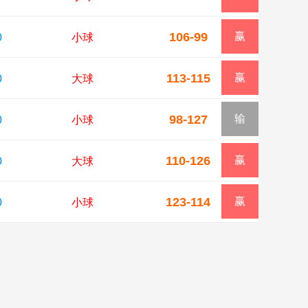
0
106-99
赢
小球
0
113-115
赢
大球
0
98-127
输
小球
0
110-126
赢
大球
0
123-114
赢
小球