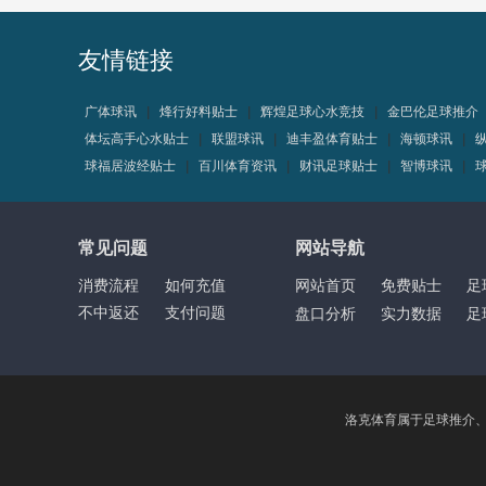
友情链接
广体球讯
|
烽行好料贴士
|
辉煌足球心水竞技
|
金巴伦足球推介
体坛高手心水贴士
|
联盟球讯
|
迪丰盈体育贴士
|
海顿球讯
|
球福居波经贴士
|
百川体育资讯
|
财讯足球贴士
|
智博球讯
|
常见问题
网站导航
消费流程
如何充值
网站首页
免费贴士
足
不中返还
支付问题
盘口分析
实力数据
足
洛克体育属于足球推介