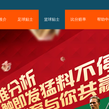
推介
足球贴士
篮球贴士
比分赔率
帮助中