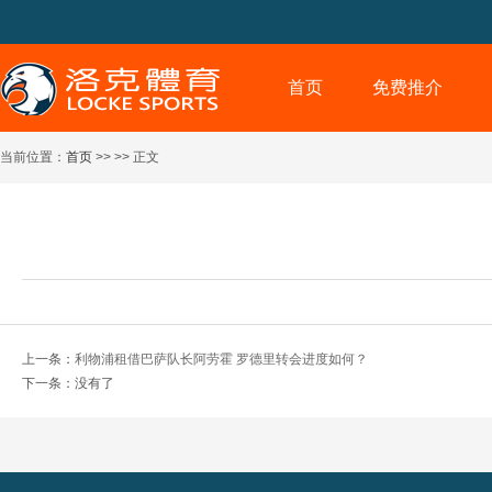
首页
免费推介
当前位置：
首页
>> >> 正文
上一条：
利物浦租借巴萨队长阿劳霍 罗德里转会进度如何？
下一条：没有了