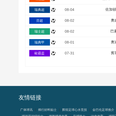
佐加
08-04
瑞典超
奧
08-02
芬超
巴
08-02
瑞士超
奧
08-01
瑞典甲
賓
07-31
歐霸盃
友情链接
广体球讯
|
烽行好料贴士
|
辉煌足球心水竞技
|
金巴伦足球推介