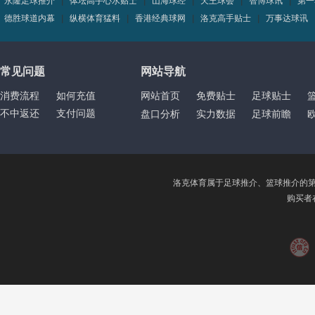
永隆足球推介
|
体坛高手心水贴士
|
山海球经
|
天王球会
|
智博球讯
|
第一
德胜球道内幕
|
纵横体育猛料
|
香港经典球网
|
洛克高手贴士
|
万事达球讯
常见问题
网站导航
消费流程
如何充值
网站首页
免费贴士
足球贴士
不中返还
支付问题
盘口分析
实力数据
足球前瞻
洛克体育属于足球推介、篮球推介的
购买者