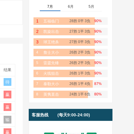
7月
6月
5月
1
五福临门
28
胜
0
平
3
负
90%
2
凯旋出击
27
胜
1
平
3
负
90%
3
球王绝杀
27
胜
0
平
3
负
90%
4
詹士大小
26
胜
2
平
3
负
90%
5
雷霆先锋
26
胜
2
平
3
负
90%
结果
6
火线狙击
26
胜
1
平
3
负
90%
待
7
泰勒大小
26
胜
1
平
4
负
87%
赢
8
英隽直击
24
胜
1
平
6
负
80%
赢
客服热线
(每天9:00-24:00)
输
赢