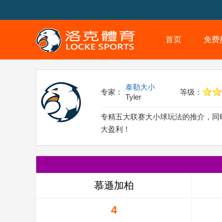
首页
免费
泰勒大小
专家：
等级：
Tyler
专精五大联赛大小球玩法的推介，同
大盈利！
慕遜加柏
4