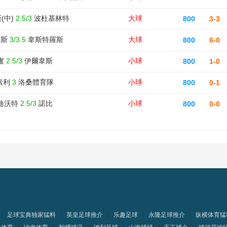
(中)
2.5/3
波杜基林特
大球
800
3-3
頓斯
3/3.5
韋斯特羅斯
大球
800
6-0
盧
2.5/3
伊爾韋斯
小球
800
1-0
素利
3
洛桑體育隊
小球
800
0-1
迪沃特
2.5/3
諾比
小球
800
0-0
|
足球宝典独家猛料
|
英皇足球推介
|
乐趣足球
|
永隆足球推介
|
纵横体育猛