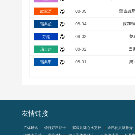
聖吉羅斯
08-05
歐冠盃
佐加
08-04
瑞典超
奧
08-02
芬超
巴
08-02
瑞士超
奧
08-01
瑞典甲
友情链接
广体球讯
|
烽行好料贴士
|
辉煌足球心水竞技
|
金巴伦足球推介