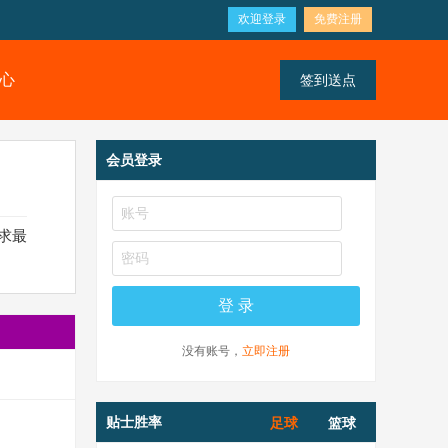
欢迎登录
免费注册
心
签到送点
会员登录
求最
没有账号，
立即注册
贴士胜率
足球
篮球