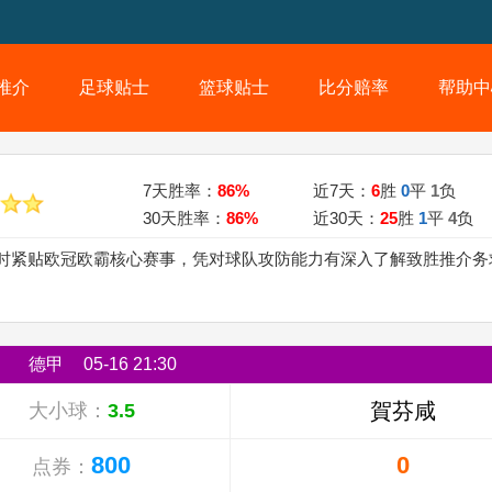
推介
足球贴士
篮球贴士
比分赔率
帮助中
7天胜率：
86%
近7天：
6
胜
0
平
1
负
30天胜率：
86%
近30天：
25
胜
1
平
4
负
时紧贴欧冠欧霸核心赛事，凭对球队攻防能力有深入了解致胜推介务
德甲
05-16 21:30
賀芬咸
大小球：
3.5
800
0
点券：