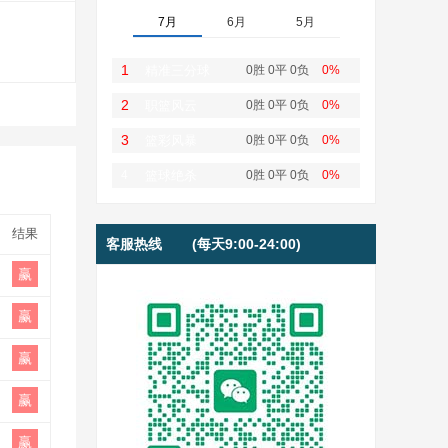
7月
6月
5月
1
精准三分球
0
胜
0
平
0
负
0%
2
职篮风云
0
胜
0
平
0
负
0%
3
篮彩风暴
0
胜
0
平
0
负
0%
4
篮球绝杀
0
胜
0
平
0
负
0%
结果
客服热线
(每天9:00-24:00)
赢
赢
赢
赢
赢