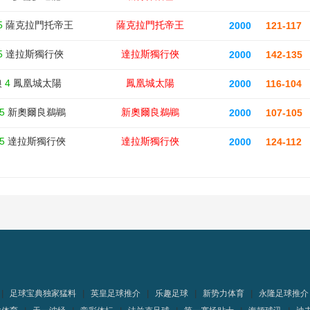
5
薩克拉門托帝王
薩克拉門托帝王
2000
121-117
5
達拉斯獨行俠
達拉斯獨行俠
2000
142-135
狼
4
鳳凰城太陽
鳳凰城太陽
2000
116-104
.5
新奧爾良鵜鶘
新奧爾良鵜鶘
2000
107-105
.5
達拉斯獨行俠
達拉斯獨行俠
2000
124-112
|
足球宝典独家猛料
|
英皇足球推介
|
乐趣足球
|
新势力体育
|
永隆足球推介