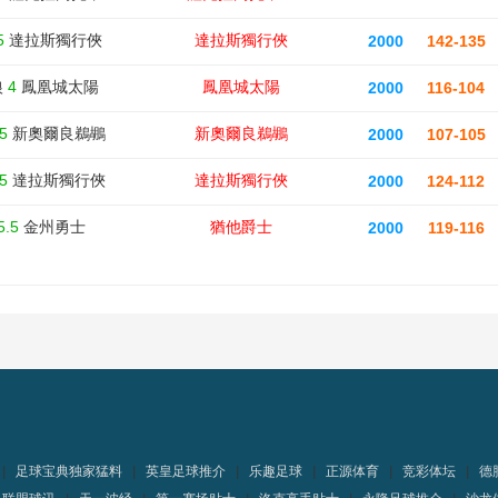
5
達拉斯獨行俠
達拉斯獨行俠
2000
142-135
狼
4
鳳凰城太陽
鳳凰城太陽
2000
116-104
.5
新奧爾良鵜鶘
新奧爾良鵜鶘
2000
107-105
.5
達拉斯獨行俠
達拉斯獨行俠
2000
124-112
5.5
金州勇士
猶他爵士
2000
119-116
|
足球宝典独家猛料
|
英皇足球推介
|
乐趣足球
|
正源体育
|
竞彩体坛
|
德