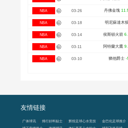
丹佛金塊
11.
03-26
NBA
明尼蘇達木
03-18
NBA
侯斯頓火箭
6
03-14
NBA
阿特蘭大鷹
9
03-11
NBA
猶他爵士
-
03-10
NBA
友情链接
广体球讯
|
烽行好料贴士
|
辉煌足球心水竞技
|
金巴伦足球推介