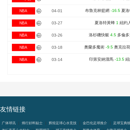
布魯克林籃網
-16.5
夏洛
04-01
NBA
夏洛特黃蜂
1
紐約
03-27
NBA
洛杉磯快艇
4.5
多倫多
03-26
NBA
奧蘭多魔術
-9.5
奧克拉荷
03-18
NBA
印第安納溜馬
-13.5
紐
03-14
NBA
友情链接
广体球讯
|
烽行好料贴士
|
辉煌足球心水竞技
|
金巴伦足球推介
|
足球宝典