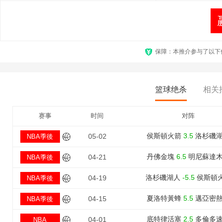
保障：本推介参与了以下
篮球绝杀
相关
赛事
时间
对阵
侯斯頓火箭
3.5
洛杉磯
05-02
NBA季後
丹佛金塊
6.5
明尼蘇達
04-21
NBA季後
洛杉磯湖人
-5.5
侯斯頓
04-19
NBA季後
夏洛特黃蜂
5.5
邁亞密
04-15
NBA季後
底特律活塞
2.5
多倫多
04-01
NBA