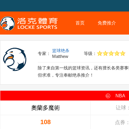
首页
免费推介
篮球绝杀
专家：
等级：
Matthew
除了来自第一线的篮球资讯，还有擅长各类赛事
但求准，专注奉献绝杀推介！
NBA
奧蘭多魔術
让球
108
点券