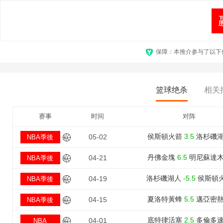
保障：本推介参与了以下
篮球绝杀
相关
赛事
时间
对阵
侯斯頓火箭
3.5
洛杉磯
05-02
NBA季後
丹佛金塊
6.5
明尼蘇達
04-21
NBA季後
洛杉磯湖人
-5.5
侯斯頓
04-19
NBA季後
夏洛特黃蜂
5.5
邁亞密
04-15
NBA季後
底特律活塞
2.5
多倫多
04-01
NBA