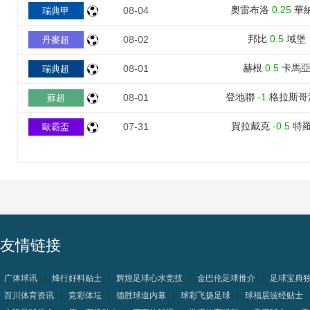
奧雷布洛
0.25
華
08-04
瑞典甲
邦比
0.5
域堡
08-02
丹麥超
赫根
0.5
卡馬
08-01
瑞典超
登地聯
-1
格拉斯哥
08-01
蘇超
賀拉戴克
-0.5
特
07-31
歐霸盃
友情链接
广体球讯
|
烽行好料贴士
|
辉煌足球心水竞技
|
金巴伦足球推介
|
足球宝典
百川体育资讯
|
竞彩体坛
|
德胜球道内幕
|
球彩飞扬足球
|
球福居波经贴士