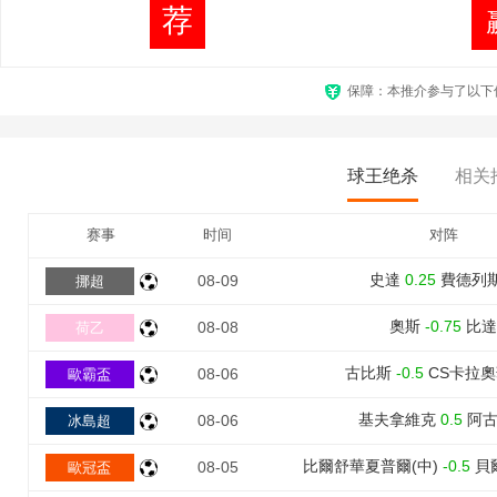
荐
保障：本推介参与了以下
球王绝杀
相关
赛事
时间
对阵
史達
0.25
費德列
08-09
挪超
奧斯
-0.75
比達
08-08
荷乙
古比斯
-0.5
CS卡拉
08-06
歐霸盃
基夫拿維克
0.5
阿古
08-06
冰島超
比爾舒華夏普爾(中)
-0.5
貝
08-05
歐冠盃