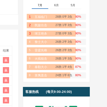
7月
6月
5月
1
五福临门
28
胜
0
平
3
负
90%
2
凯旋出击
27
胜
1
平
3
负
90%
3
球王绝杀
27
胜
0
平
3
负
90%
4
詹士大小
26
胜
2
平
3
负
90%
5
雷霆先锋
26
胜
2
平
3
负
90%
结果
6
火线狙击
26
胜
1
平
3
负
90%
赢
7
泰勒大小
26
胜
1
平
4
负
87%
赢
8
英隽直击
24
胜
1
平
6
负
80%
赢
赢
客服热线
(每天9:00-24:00)
赢