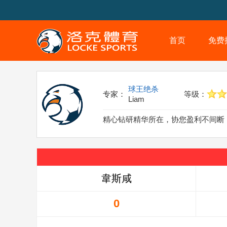
首页
免费
球王绝杀
专家：
等级：
Liam
精心钻研精华所在，协您盈利不间断
韋斯咸
0