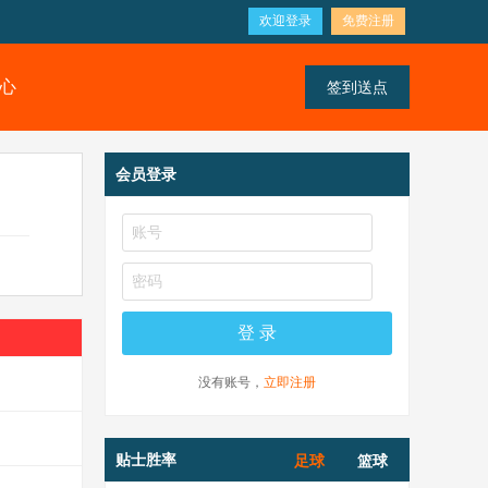
欢迎登录
免费注册
心
签到送点
会员登录
没有账号，
立即注册
贴士胜率
足球
篮球