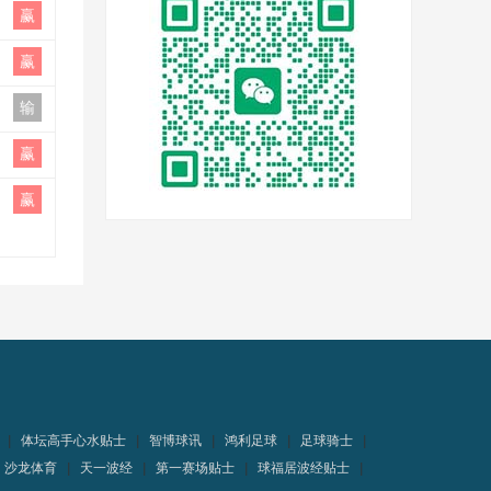
赢
赢
输
赢
赢
|
体坛高手心水贴士
|
智博球讯
|
鸿利足球
|
足球骑士
|
沙龙体育
|
天一波经
|
第一赛场贴士
|
球福居波经贴士
|