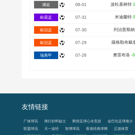
波杜基林特
1
08-01
挪超
米迪蘭特
0
07-31
歐霸盃
列治普斯
07-30
歐冠盃
薩格勒布戴
07-29
歐冠盃
奧雷布洛
-0
07-28
瑞典甲
友情链接
广体球讯
|
烽行好料贴士
|
辉煌足球心水竞技
|
金巴伦足球推介
联盟球讯
|
天一波经
|
智博球讯
|
香港经典球网
|
正源体育
|