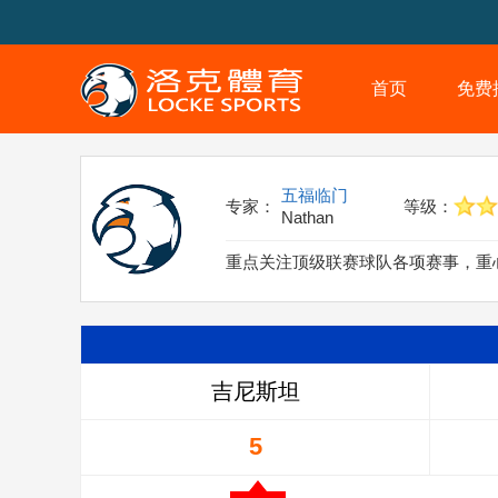
首页
免费
五福临门
专家：
等级：
Nathan
重点关注顶级联赛球队各项赛事，重
吉尼斯坦
5