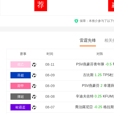
荐
保障：本推介参与了以下
雷霆先锋
相关
赛事
时间
对阵
PSV燕豪芬青年隊
-0.5
08-11
荷乙
古比斯
1.25
TPS杜
08-09
芬超
PSV燕豪芬
2
幸運薛
08-09
荷甲
辛迪夫佐特
0.25
KFU
08-08
挪超
喬治羅尼亞
-0.25
格拉斯
08-07
歐霸盃