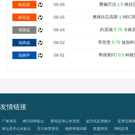
費倫巴治
1.5
格拉
08-06
歐冠盃
奧林比亞高斯
1
NEC
08-05
歐冠盃
約克城
0.75
卡維
08-04
英聯盃
哥登堡
0.75
迪加科
08-02
瑞典超
華保斯FC
0.5
科根
08-01
瑞典甲
友情链接
广体球讯
|
烽行好料贴士
|
辉煌足球心水竞技
|
金巴伦足球推介
|
足球宝典
体坛高手心水贴士
|
百川体育资讯
|
德胜球道内幕
|
联盟球讯
|
鸿利足球
|