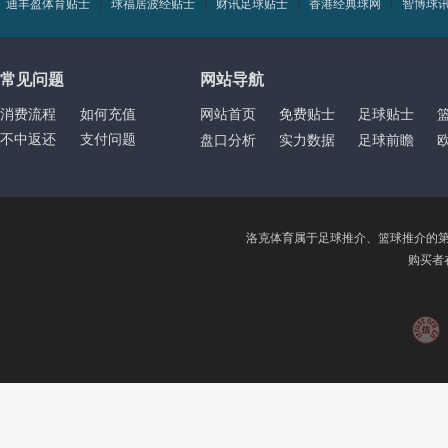
迪丰盈体育贴士
|
球福居波经贴士
|
财讯足球贴士
|
香港经典球网
|
智博球
常见问题
网站导航
消费流程
如何充值
网站首页
免费贴士
足球贴士
不中返还
支付问题
盘口分析
实力数据
足球前瞻
洛克体育属于足球推介、篮球推介的
购买者