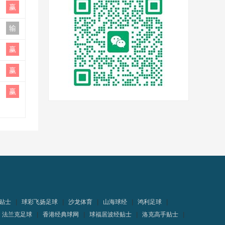
赢
输
赢
赢
赢
贴士
|
球彩飞扬足球
|
沙龙体育
|
山海球经
|
鸿利足球
|
法兰克足球
|
香港经典球网
|
球福居波经贴士
|
洛克高手贴士
|