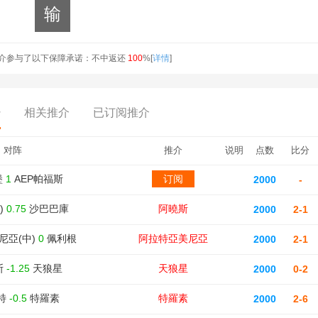
输
介参与了以下保障承诺：不中返还
100
%[
详情
]
击
相关推介
已订阅推介
对阵
推介
说明
点数
比分
堡
1
AEP帕福斯
订阅
2000
-
)
0.75
沙巴巴庫
阿曉斯
2000
2-1
尼亞(中)
0
佩利根
阿拉特亞美尼亞
2000
2-1
斯
-1.25
天狼星
天狼星
2000
0-2
特
-0.5
特羅素
特羅素
2000
2-6