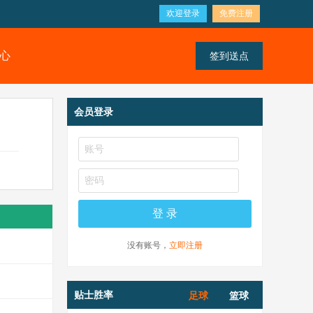
欢迎登录
免费注册
心
签到送点
会员登录
没有账号，
立即注册
贴士胜率
足球
篮球