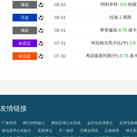
阿利辛特
-0.5
特羅
08-02
挪超
拉迪
1
查路
08-01
芬超
華拿倫加
0.75
咸卡
08-01
挪超
特拉維夫馬卡比(中)
1.5
07-31
歐霸盃
考諾薩基列斯(中)
0.75
基
07-30
歐冠盃
友情链接
广体球讯
|
烽行好料贴士
|
辉煌足球心水竞技
|
金巴伦足球推介
|
足球宝典
体坛高手心水贴士
|
竞彩体坛
|
天一波经
|
万事达球讯
|
正源体育
|
球王竞