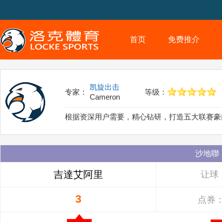
首页
免费推介
凯旋出击
专家：
等级：
Cameron
根据资深用户需要，精心钻研，打造五大联赛豪
沙地聯
吉達艾阿里
让球
3
点券