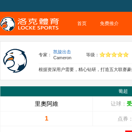
首页
免费推介
凯旋出击
专家：
等级：
Cameron
根据资深用户需要，精心钻研，打造五大联赛豪
葡超
里奧阿維
让球：
受
1
点券