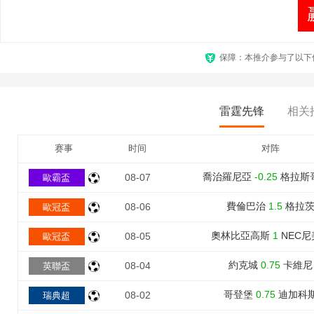
保障：本推介参与了以下
雷霆先锋
相关
赛事
时间
对阵
喬治羅尼亞
-0.25
格拉斯
08-07
歐霸盃
費倫巴治
1.5
格拉
08-06
歐冠盃
奧林比亞高斯
1
NEC尼
08-05
歐冠盃
約克城
0.75
卡維尼
08-04
英聯盃
哥登堡
0.75
迪加科
08-02
瑞典超