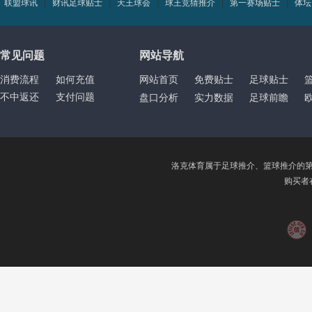
联盟球讯
|
财讯足球贴士
|
天王球会
|
球王竞猜推介
|
第一赛场贴士
|
体坛
常见问题
网站导航
消费流程
如何充值
网站首页
免费贴士
足球贴士
不中返还
支付问题
盘口分析
实力数据
足球前瞻
洛克体育属于足球推介、篮球推介的
购买者