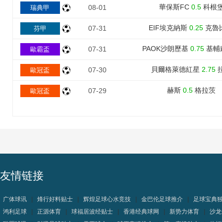
華保斯FC
0.5
科根
08-01
瑞典甲
EIF埃克納斯
0.25
克魯比
07-31
芬甲
PAOK沙朗歷基
0.75
基輔
07-31
歐霸盃
貝爾格萊德紅星
2.75
07-30
歐冠盃
赫斯
0.5
格拉茨
07-29
歐冠盃
友情链接
广体球讯
|
烽行好料贴士
|
辉煌足球心水竞技
|
金巴伦足球推介
|
足球宝典
鸿利足球
|
正源体育
|
球福居波经贴士
|
香港经典球网
|
新势力体育
|
沙龙