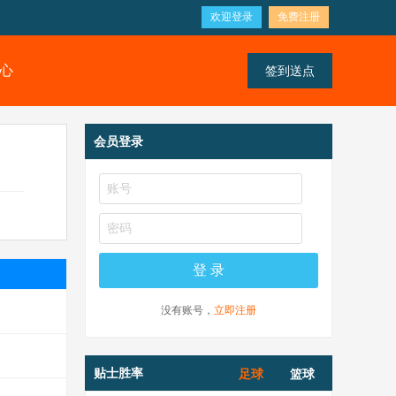
欢迎登录
免费注册
心
签到送点
会员登录
没有账号，
立即注册
贴士胜率
足球
篮球