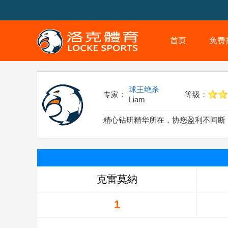
首页
免费
球王绝杀
专家：
等级：
Liam
精心钻研精华所在，协您盈利不间断
克雷莫納
1