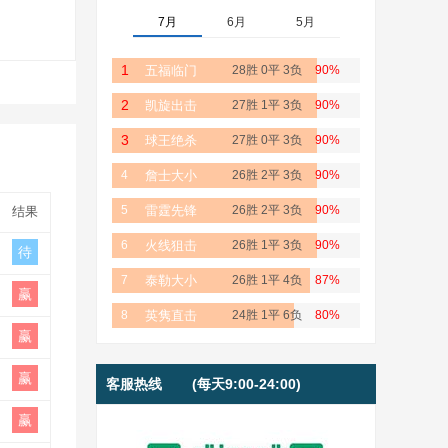
7月
6月
5月
1
五福临门
28
胜
0
平
3
负
90%
2
凯旋出击
27
胜
1
平
3
负
90%
3
球王绝杀
27
胜
0
平
3
负
90%
4
詹士大小
26
胜
2
平
3
负
90%
5
雷霆先锋
26
胜
2
平
3
负
90%
结果
6
火线狙击
26
胜
1
平
3
负
90%
待
7
泰勒大小
26
胜
1
平
4
负
87%
赢
8
英隽直击
24
胜
1
平
6
负
80%
赢
赢
客服热线
(每天9:00-24:00)
赢