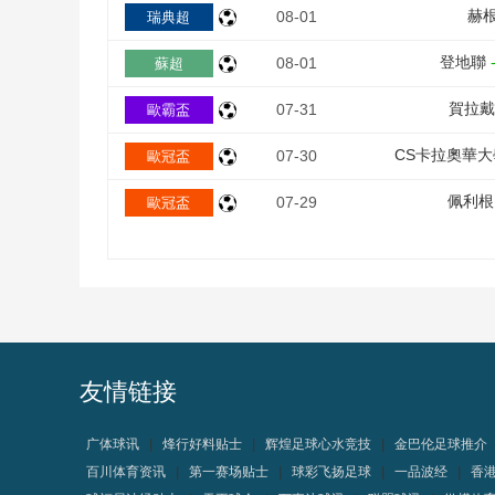
赫
08-01
瑞典超
登地聯
08-01
蘇超
賀拉
07-31
歐霸盃
CS卡拉奧華
07-30
歐冠盃
佩利
07-29
歐冠盃
友情链接
广体球讯
|
烽行好料贴士
|
辉煌足球心水竞技
|
金巴伦足球推介
百川体育资讯
|
第一赛场贴士
|
球彩飞扬足球
|
一品波经
|
香