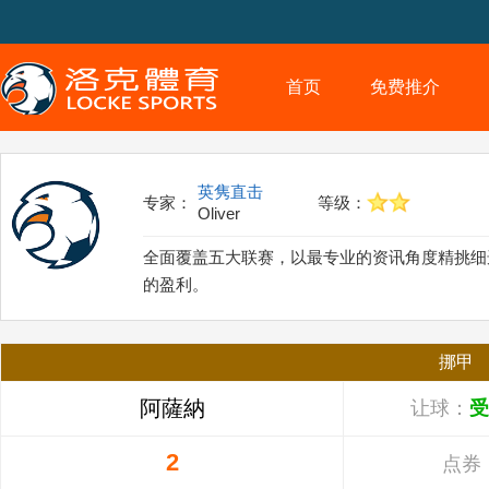
首页
免费推介
英隽直击
专家：
等级：
Oliver
全面覆盖五大联赛，以最专业的资讯角度精挑细
的盈利。
挪甲
阿薩納
让球：
受
2
点券