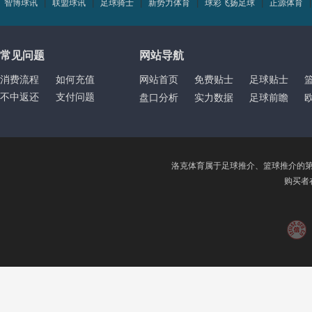
智博球讯
|
联盟球讯
|
足球骑士
|
新势力体育
|
球彩飞扬足球
|
正源体育
|
常见问题
网站导航
消费流程
如何充值
网站首页
免费贴士
足球贴士
不中返还
支付问题
盘口分析
实力数据
足球前瞻
洛克体育属于足球推介、篮球推介的
购买者