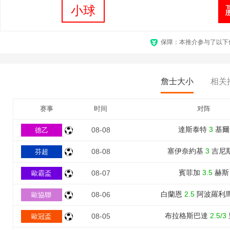
小球
保障：本推介参与了以下
詹士大小
相关
赛事
时间
对阵
達斯泰特
3
基爾
08-08
德乙
塞伊奈約基
3
吉尼
08-08
芬超
賓菲加
3.5
赫斯
08-07
歐霸盃
白蘭恩
2.5
阿波羅利
08-06
歐協聯
布拉格斯巴達
2.5/3
08-05
歐冠盃