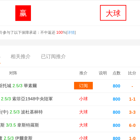
赢
大球
介参与了以下保障承诺：不中返还
100
%[
详情
]
小
相关推介
已订阅推介
对阵
推介
说明
点数
比分
斯托城
2.5/3
華素爾
订阅
800
-
斯
2.5/3
索菲亞1948中央陸軍
小球
800
1-1
(中)
2.5/3
波杜基林特
大球
800
3-3
頓斯
3/3.5
韋斯特羅斯
大球
800
6-0
盧
2.5/3
伊爾韋斯
小球
800
1-0