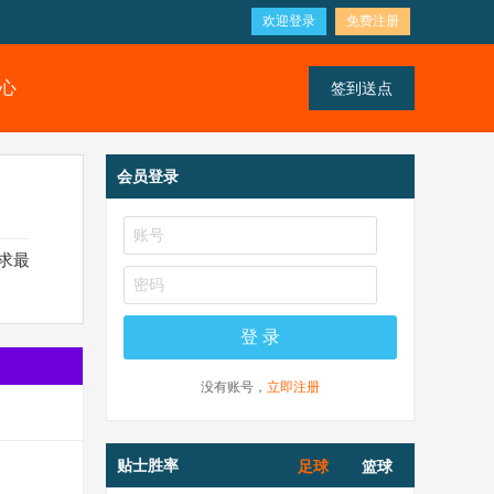
欢迎登录
免费注册
心
签到送点
会员登录
求最
没有账号，
立即注册
贴士胜率
足球
篮球