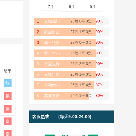
7月
6月
5月
1
五福临门
28
胜
0
平
3
负
90%
2
凯旋出击
27
胜
1
平
3
负
90%
3
球王绝杀
27
胜
0
平
3
负
90%
4
詹士大小
26
胜
2
平
3
负
90%
5
雷霆先锋
26
胜
2
平
3
负
90%
结果
6
火线狙击
26
胜
1
平
3
负
90%
待
7
泰勒大小
26
胜
1
平
4
负
87%
赢
8
英隽直击
24
胜
1
平
6
负
80%
赢
客服热线
(每天9:00-24:00)
赢
赢