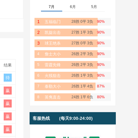
7月
6月
5月
1
五福临门
28
胜
0
平
3
负
90%
2
凯旋出击
27
胜
1
平
3
负
90%
3
球王绝杀
27
胜
0
平
3
负
90%
4
詹士大小
26
胜
2
平
3
负
90%
5
雷霆先锋
26
胜
2
平
3
负
90%
结果
6
火线狙击
26
胜
1
平
3
负
90%
待
7
泰勒大小
26
胜
1
平
4
负
87%
赢
8
英隽直击
24
胜
1
平
6
负
80%
赢
赢
客服热线
(每天9:00-24:00)
赢