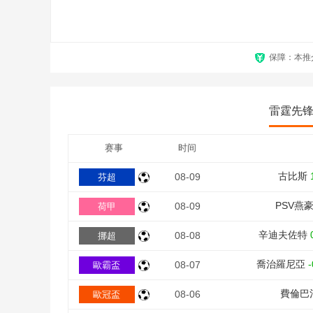
保障：本推
雷霆先
赛事
时间
古比斯
08-09
芬超
PSV燕
08-09
荷甲
辛迪夫佐特
08-08
挪超
喬治羅尼亞
-
08-07
歐霸盃
費倫巴
08-06
歐冠盃