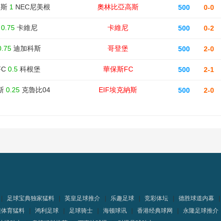
高斯
1
NEC尼美根
奧林比亞高斯
500
0-0
城
0.75
卡維尼
卡維尼
500
0-2
0.75
迪加科斯
哥登堡
500
2-0
FC
0.5
科根堡
華保斯FC
500
2-1
納斯
0.25
克魯比04
EIF埃克納斯
500
2-0
|
足球宝典独家猛料
|
英皇足球推介
|
乐趣足球
|
竞彩体坛
|
德胜球道内幕
|
横体育猛料
|
鸿利足球
|
足球骑士
|
海顿球讯
|
香港经典球网
|
永隆足球推介