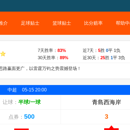
推介
足球贴士
篮球贴士
比分赔率
帮助中
7天胜率：
83%
近7天：
5
胜
0
平
1
负
30天胜率：
89%
近30天：
25
胜
1
平
3
负
思路赢面更广，以雷霆万钧之势震撼登场！
中超
05-15 20:00
青島西海岸
让球：
半球/一球
500
3
点券：