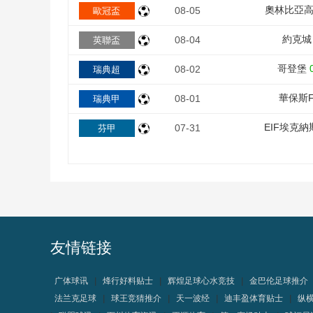
奧林比亞
08-05
歐冠盃
約克
08-04
英聯盃
哥登堡
08-02
瑞典超
華保斯
08-01
瑞典甲
EIF埃克
07-31
芬甲
友情链接
广体球讯
|
烽行好料贴士
|
辉煌足球心水竞技
|
金巴伦足球推介
法兰克足球
|
球王竞猜推介
|
天一波经
|
迪丰盈体育贴士
|
纵