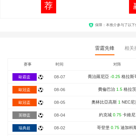
荐
保障：本推介参与了以下
雷霆先锋
相关
赛事
时间
对阵
喬治羅尼亞
-0.25
格拉斯
08-07
歐霸盃
費倫巴治
1.5
格拉
08-06
歐冠盃
奧林比亞高斯
1
NEC尼
08-05
歐冠盃
約克城
0.75
卡維尼
08-04
英聯盃
哥登堡
0.75
迪加科
08-02
瑞典超