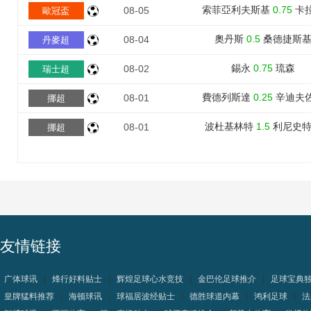
索菲亞利夫斯基
0.75
卡
08-05
歐冠盃
奧丹斯
0.5
桑德捷斯
08-04
丹麥超
錫永
0.75
琉森
08-02
瑞士超
費德列斯達
0.25
辛迪夫
08-01
挪超
波杜基林特
1.5
利尼史
08-01
挪超
友情链接
广体球讯
|
烽行好料贴士
|
辉煌足球心水竞技
|
金巴伦足球推介
|
足球宝典
皇牌猛料推荐
|
海顿球讯
|
球福居波经贴士
|
德胜球道内幕
|
鸿利足球
|
法