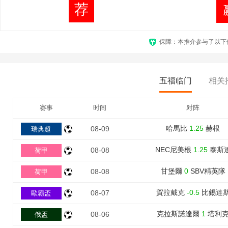
荐
保障：本推介参与了以下
五福临门
相关
赛事
时间
对阵
哈馬比
1.25
赫根
08-09
瑞典超
NEC尼美根
1.25
泰斯
08-08
荷甲
甘堡爾
0
SBV精英隊
08-08
荷甲
賀拉戴克
-0.5
比錫達
08-07
歐霸盃
克拉斯諾達爾
1
塔利
08-06
俄盃