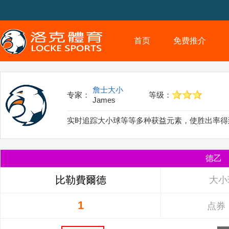
首页
免费推介
詹士大小
专家：
等级：
James
实时追踪大小球等等多种获益元素，使胜出率得
德乙
比勒費爾德
大小
1
点券