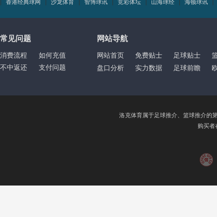
|
香港经典球网
|
沙龙体育
|
智博球讯
|
竞彩体坛
|
山海球经
|
海顿球讯
|
常见问题
网站导航
消费流程
如何充值
网站首页
免费贴士
足球贴士
不中返还
支付问题
盘口分析
实力数据
足球前瞻
洛克体育属于足球推介、篮球推介的
购买者