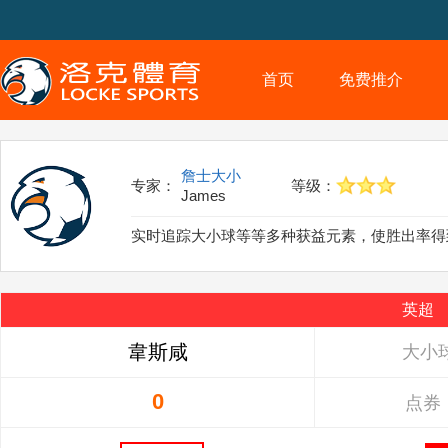
首页
免费推介
詹士大小
专家：
等级：
James
实时追踪大小球等等多种获益元素，使胜出率得
英超
韋斯咸
大小
0
点券