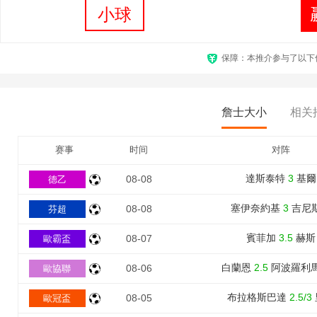
小球
保障：本推介参与了以下
詹士大小
相关
赛事
时间
对阵
達斯泰特
3
基爾
08-08
德乙
塞伊奈約基
3
吉尼
08-08
芬超
賓菲加
3.5
赫斯
08-07
歐霸盃
白蘭恩
2.5
阿波羅利
08-06
歐協聯
布拉格斯巴達
2.5/3
08-05
歐冠盃