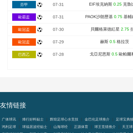
EIF埃克納斯
0.25
克魯比
07-31
芬甲
PAOK沙朗歷基
0.75
基輔
07-31
歐霸盃
貝爾格萊德紅星
2.75
07-30
歐冠盃
赫斯
0.5
格拉茨
07-29
歐冠盃
戈亞尼恩斯
0.5
歐帕爾
07-28
巴西乙
友情链接
广体球讯
|
烽行好料贴士
|
辉煌足球心水竞技
|
金巴伦足球推介
|
足球宝典
鸿利足球
|
球福居波经贴士
|
山海球经
|
正源体育
|
球王竞猜推介
|
天王球