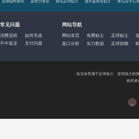
皇牌猛料推荐
|
新势力体育
|
财讯足球贴士
|
迪丰盈体育贴士
|
体坛高手心
常见问题
网站导航
消费流程
如何充值
网站首页
免费贴士
足球贴士
不中返还
支付问题
盘口分析
实力数据
足球前瞻
洛克体育属于足球推介、篮球推介的
购买者