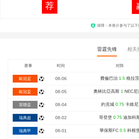
荐
保障：本推介参与了以下
雷霆先锋
相关
赛事
时间
对阵
費倫巴治
1.5
格拉
08-06
歐冠盃
奧林比亞高斯
1
NEC尼
08-05
歐冠盃
約克城
0.75
卡維尼
08-04
英聯盃
哥登堡
0.75
迪加科
08-02
瑞典超
華保斯FC
0.5
科根
08-01
瑞典甲