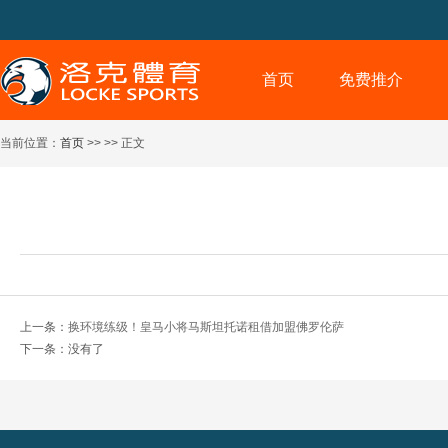
首页
免费推介
当前位置：
首页
>> >> 正文
上一条：
换环境练级！皇马小将马斯坦托诺租借加盟佛罗伦萨
下一条：没有了