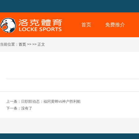
首页
免费推介
当前位置：
首页
>> >> 正文
上一条：
日职联动态：福冈黄蜂vs神户胜利船
下一条：没有了