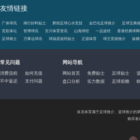
友情链接
广体球讯
|
烽行好料贴士
|
辉煌足球心水竞技
|
金巴伦足球推介
|
足球宝典
竞彩体坛
|
智博球讯
|
百川体育资讯
|
山海球经
|
一品波经
|
香港经典球网
足球骑士
|
万事达球讯
|
球福居波经贴士
|
正源体育
|
球王竞猜推介
|
纵横
常见问题
网站导航
消费流程
如何充值
网站首页
免费贴士
足球贴士
不中返还
支付问题
盘口分析
实力数据
足球前瞻
洛克体育属于足球推介、篮球推介的
购买者