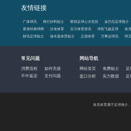
友情链接
广体球讯
|
烽行好料贴士
|
辉煌足球心水竞技
|
金巴伦足球推介
香港经典球网
|
沙龙体育
|
百川体育资讯
|
球彩飞扬足球
|
洛
财讯足球贴士
|
迪丰盈体育贴士
|
正源体育
|
万事达球讯
|
球
常见问题
网站导航
消费流程
如何充值
网站首页
免费贴士
足
不中返还
支付问题
盘口分析
实力数据
足
洛克体育属于足球推介