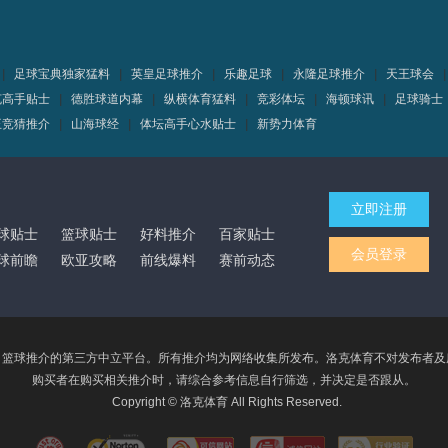
|
足球宝典独家猛料
|
英皇足球推介
|
乐趣足球
|
永隆足球推介
|
天王球会
|
克高手贴士
|
德胜球道内幕
|
纵横体育猛料
|
竞彩体坛
|
海顿球讯
|
足球骑士
王竞猜推介
|
山海球经
|
体坛高手心水贴士
|
新势力体育
立即注册
球贴士
篮球贴士
好料推介
百家贴士
会员登录
球前瞻
欧亚攻略
前线爆料
赛前动态
、篮球推介的第三方中立平台。所有推介均为网络收集所发布。洛克体育不对发布者及
购买者在购买相关推介时，请综合参考信息自行筛选，并决定是否跟从。
Copyright © 洛克体育 All Rights Reserved.