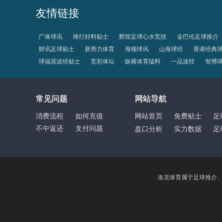
友情链接
广体球讯
|
烽行好料贴士
|
辉煌足球心水竞技
|
金巴伦足球推介
财讯足球贴士
|
新势力体育
|
海顿球讯
|
山海球经
|
香港经典
球福居波经贴士
|
竞彩体坛
|
纵横体育猛料
|
一品波经
|
智博
常见问题
网站导航
消费流程
如何充值
网站首页
免费贴士
足
不中返还
支付问题
盘口分析
实力数据
足
洛克体育属于足球推介