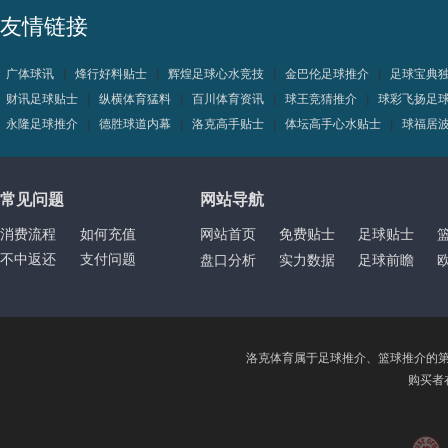
友情链接
广体球讯
|
烽行好料贴士
|
辉煌足球心水竞技
|
金巴伦足球推介
|
足球宝典
财讯足球贴士
|
纵横体育猛料
|
百川体育资讯
|
球王竞猜推介
|
球彩飞扬足
永隆足球推介
|
德胜球道内幕
|
洛克高手贴士
|
体坛高手心水贴士
|
球福居
常见问题
网站导航
消费流程
如何充值
网站首页
免费贴士
足球贴士
不中返还
支付问题
盘口分析
实力数据
足球前瞻
洛克体育属于足球推介、篮球推介的
购买者