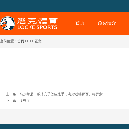
首页
免费推介
当前位置：
首页
>> >> 正文
上一条：
马尔蒂尼：瓜帅几乎答应接手，考虑过德罗西、格罗索
下一条：没有了