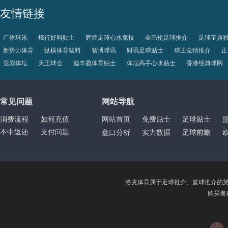
友情链接
广体球讯
|
烽行好料贴士
|
辉煌足球心水竞技
|
金巴伦足球推介
|
足球宝典
新势力体育
|
纵横体育猛料
|
智博球讯
|
财讯足球贴士
|
球王竞猜推介
|
正
竞彩体坛
|
天王球会
|
迪丰盈体育贴士
|
体坛高手心水贴士
|
香港经典球网
常见问题
网站导航
消费流程
如何充值
网站首页
免费贴士
足球贴士
不中返还
支付问题
盘口分析
实力数据
足球前瞻
洛克体育属于足球推介、篮球推介的
购买者