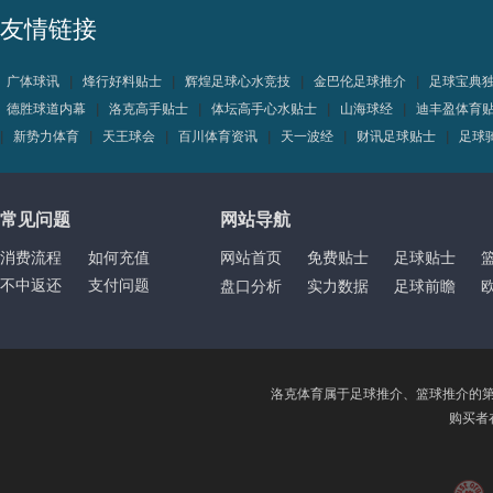
友情链接
广体球讯
|
烽行好料贴士
|
辉煌足球心水竞技
|
金巴伦足球推介
|
足球宝典
德胜球道内幕
|
洛克高手贴士
|
体坛高手心水贴士
|
山海球经
|
迪丰盈体育
|
新势力体育
|
天王球会
|
百川体育资讯
|
天一波经
|
财讯足球贴士
|
足球
常见问题
网站导航
消费流程
如何充值
网站首页
免费贴士
足球贴士
不中返还
支付问题
盘口分析
实力数据
足球前瞻
洛克体育属于足球推介、篮球推介的
购买者