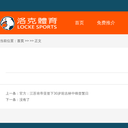
首页
免费推介
当前位置：
首页
>> >> 正文
上一条：
官方：江苏肯帝亚签下30岁前吉林中锋曾繁日
下一条：没有了