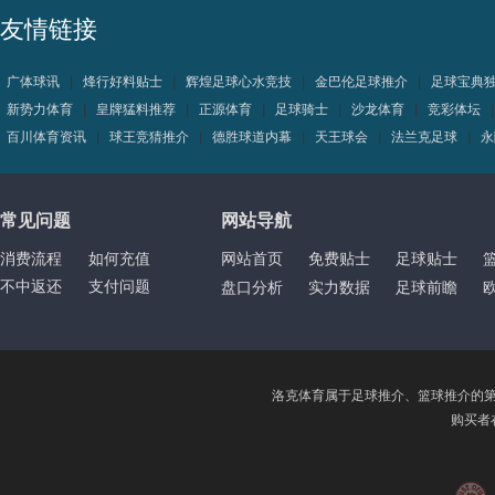
友情链接
广体球讯
|
烽行好料贴士
|
辉煌足球心水竞技
|
金巴伦足球推介
|
足球宝典
新势力体育
|
皇牌猛料推荐
|
正源体育
|
足球骑士
|
沙龙体育
|
竞彩体坛
|
百川体育资讯
|
球王竞猜推介
|
德胜球道内幕
|
天王球会
|
法兰克足球
|
永
常见问题
网站导航
消费流程
如何充值
网站首页
免费贴士
足球贴士
不中返还
支付问题
盘口分析
实力数据
足球前瞻
洛克体育属于足球推介、篮球推介的
购买者