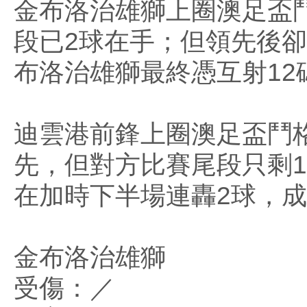
金布洛治雄獅上圈澳足盃
段已2球在手；但領先後
布洛治雄獅最終憑互射12
迪雲港前鋒上圈澳足盃鬥
先，但對方比賽尾段只剩
在加時下半場連轟2球，
金布洛治雄獅
受傷：／