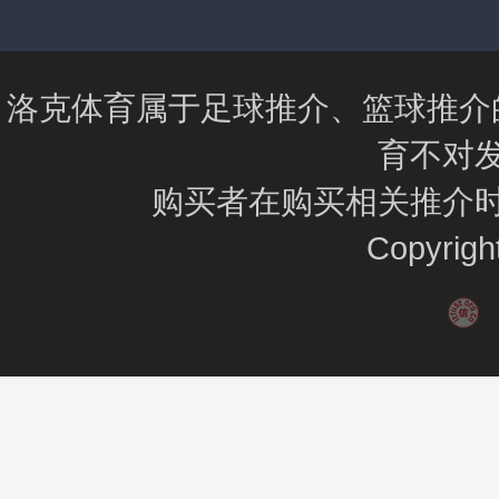
洛克体育属于足球推介、篮球推介
育不对
购买者在购买相关推介
Copyrigh