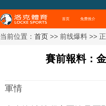
首页
免费推介
当前位置：
首页
>> 前线爆料 >> 
賽前報料：
軍情