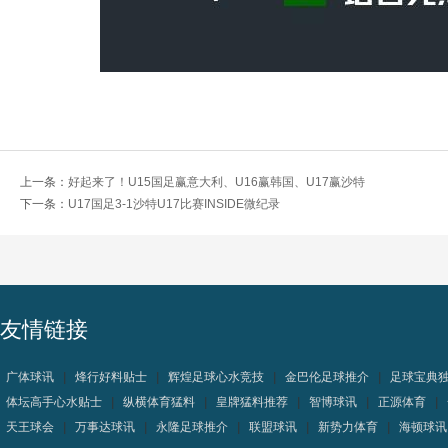
上一条：
好起来了！U15国足赢意大利、U16赢韩国、U17赢沙特
下一条：
U17国足3-1沙特U17比赛INSIDE微纪录
友情链接
广体球讯
|
烽行好料贴士
|
辉煌足球心水竞技
|
金巴伦足球推介
|
足球宝典
体坛高手心水贴士
|
纵横体育猛料
|
皇牌猛料推荐
|
智博球讯
|
正源体育
|
天王球会
|
万事达球讯
|
永隆足球推介
|
联盟球讯
|
新势力体育
|
海顿球讯