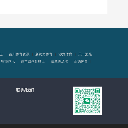
士
|
百川体育资讯
|
新势力体育
|
沙龙体育
|
天一波经
|
智博球讯
|
迪丰盈体育贴士
|
法兰克足球
|
正源体育
|
联系我们