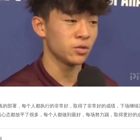
教练的部署，每个人都执行的非常好，取得了非常好的成绩，下场继续
心态都放平了很多，每个人都做到最好，每场努力踢，取得更好的成
续