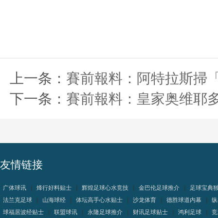
上一条：
賽前報料：阿特拉斯掃
下一条：
賽前報料：皇家奥维耶
友情链接
广体球讯
|
烽行好料贴士
|
辉煌足球心水竞技
|
金巴伦足球推介
|
足球宝典
法兰克足球
|
山海球经
|
体坛高手心水贴士
|
沙龙体育
|
德胜球道内幕
|
纵
球福居波经贴士
|
联盟球讯
|
永隆足球推介
|
财讯足球贴士
|
鸿利足球
|
竞