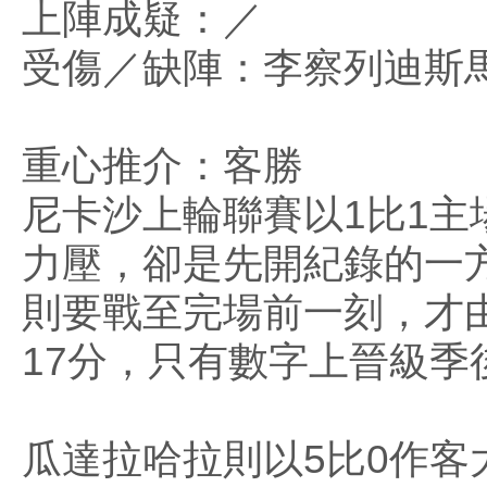
上陣成疑：／
受傷／缺陣：李察列迪斯
重心推介：客勝
尼卡沙上輪聯賽以1比1
力壓，卻是先開紀錄的一
則要戰至完場前一刻，才
17分，只有數字上晉級季
瓜達拉哈拉則以5比0作