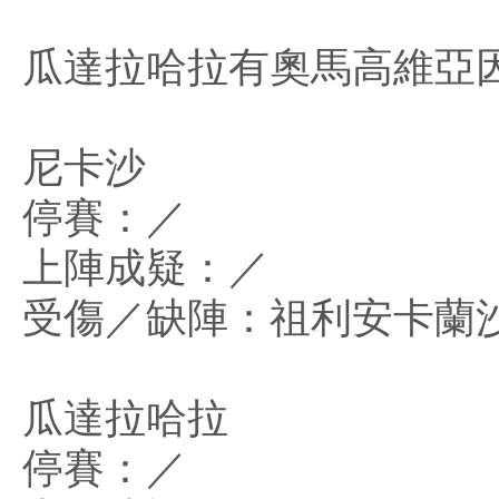
瓜達拉哈拉有奧馬高維亞
尼卡沙
停賽：／
上陣成疑：／
受傷／缺陣：祖利安卡蘭
瓜達拉哈拉
停賽：／