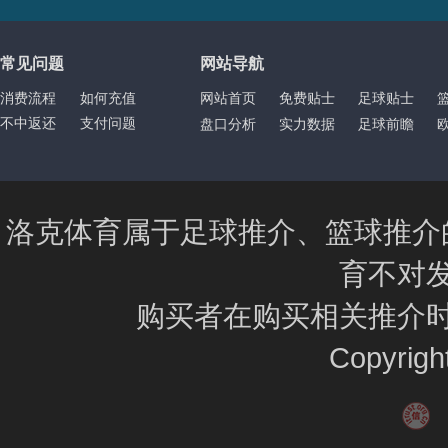
常见问题
网站导航
消费流程
如何充值
网站首页
免费贴士
足球贴士
不中返还
支付问题
盘口分析
实力数据
足球前瞻
洛克体育属于足球推介、篮球推介
育不对
购买者在购买相关推介
Copyrigh