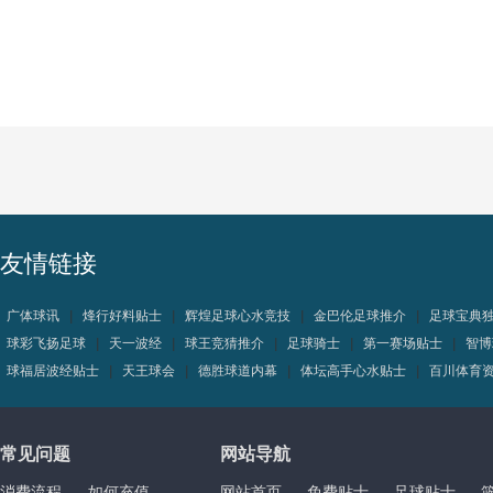
友情链接
广体球讯
|
烽行好料贴士
|
辉煌足球心水竞技
|
金巴伦足球推介
|
足球宝典
球彩飞扬足球
|
天一波经
|
球王竞猜推介
|
足球骑士
|
第一赛场贴士
|
智博
球福居波经贴士
|
天王球会
|
德胜球道内幕
|
体坛高手心水贴士
|
百川体育
常见问题
网站导航
消费流程
如何充值
网站首页
免费贴士
足球贴士