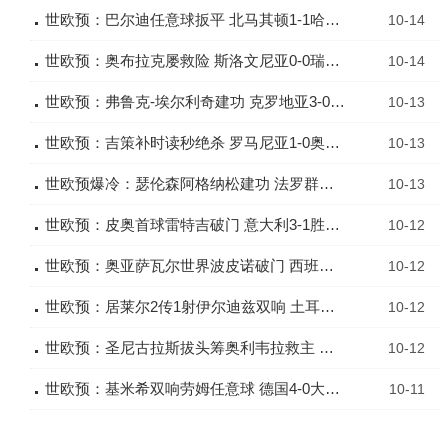
世欧预：巴尔迪任意球扳平 北马其顿1-1哈萨克斯坦
10-14
世欧预：奥布拉克屡救险 斯洛文尼亚0-0瑞士终结对方连胜
10-14
世欧预：弗鲁克-埃尔利奇建功 克罗地亚3-0直布罗陀
10-13
世欧预：吉策补时读秒绝杀 罗马尼亚1-0奥地利取关键3分
10-13
世欧预爆冷：瑟伦森阿格纳松建功 法罗群岛2-1逆转捷克
10-13
世欧预：皮奥首球雷特吉破门 意大利3-1胜爱沙尼亚
10-12
世欧预：奥亚萨瓦尔世界波皮诺破门 西班牙2-0格鲁吉亚
10-12
世欧预：居莱尔2传1射伊尔迪兹双响 土耳其6-1大胜保加利亚
10-12
世欧预：圣尼古拉斯拔头筹奥利韦拉救主 拉脱维亚2-2安道尔
10-12
世欧预：基米希双响劳姆任意球 德国4-0大胜卢森堡登顶
10-11