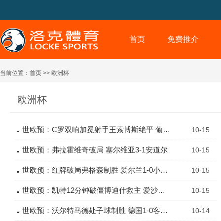
首页
免费推介
当前位置：
首页
>> 欧洲杯
欧洲杯
世欧预：C罗双响加冕射手王索博斯绝平 葡萄牙2-2匈牙利
10-15
世欧预：弗拉霍维奇破局 塞尔维亚3-1安道尔
10-15
世欧预：红牌破局弗格森制胜 爱尔兰1-0小胜亚美尼亚
10-15
世欧预：凯特12分钟破僵博迪什救主 爱沙尼亚1-1摩尔多瓦
10-15
世欧预：沃尔特马德处子球制胜 德国1-0客胜北爱尔兰
10-14